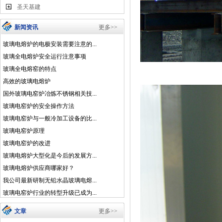
圣天基建
新闻资讯
更多>>
玻璃电熔炉的电极安装需要注意的...
玻璃全电熔炉安全运行注意事项
玻璃全电熔窑的特点
高效的玻璃电熔炉
国外玻璃电窑炉冶炼不锈钢相关技...
玻璃电窑炉的安全操作方法
玻璃电窑炉与一般冷加工设备的比...
玻璃电窑炉原理
玻璃电窑炉的改进
玻璃电熔炉大型化是今后的发展方...
玻璃电熔炉供应商哪家好？
我公司最新研制无铅水晶玻璃电熔...
玻璃电窑炉行业的转型升级已成为...
文章
更多>>