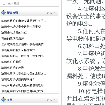
一次，无问题
圣天基建
4.在熔化区
新闻资讯
更多>>
设备安全的事
玻璃电熔炉的电极安装需要注意的...
炉的电源。
玻璃全电熔炉安全运行注意事项
5.任何人在
玻璃全电熔窑的特点
导电物体触碰
高效的玻璃电熔炉
国外玻璃电窑炉冶炼不锈钢相关技...
6.加料口处
玻璃电窑炉的安全操作方法
7.电熔炉初
玻璃电窑炉与一般冷加工设备的比...
软化水系统，
玻璃电窑炉原理
8.电炉发生
玻璃电窑炉的改进
玻璃电熔炉大型化是今后的发展方...
漏料处，使玻
玻璃电熔炉供应商哪家好？
9.熔化池停
我公司最新研制无铅水晶玻璃电熔...
10.停电操
玻璃电窑炉行业的转型升级已成为...
并且在熔炉维
文章
更多>>