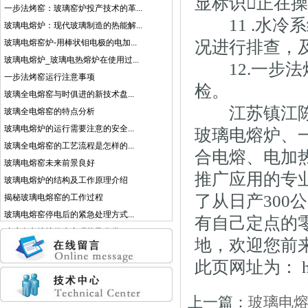
显标识正在
一步法烤窑：玻璃窑炉投产技术的革...
11 .水冷
玻璃电熔炉：现代玻璃制造的热能解...
玻璃电熔窑炉-用棒状钼电极的电加...
况进行排查，
玻璃电熔炉_玻璃电热熔炉在使用过...
12.一步法
一步法烤窑运行注意事项
检。
玻璃全电熔窑与时俱进的新技术盘...
江苏镇江陈金
玻璃全电熔窑的特点分析
玻璃电熔炉的运行需要注意的安全...
玻璃电熔炉、
玻璃全电熔窑的工艺流程是怎样的...
合电熔、电加
玻璃电熔窑未来前景良好
推广应用的专
玻璃电熔炉的结构及工作原理介绍
了从日产300
揭秘玻璃电熔窑的工作过程
玻璃电熔窑停电后的紧急处理方式...
有自己定点的
玻璃全电熔炉的生产现状及分类
地，欢迎您前
此页网址为：
上一篇：
玻璃电熔