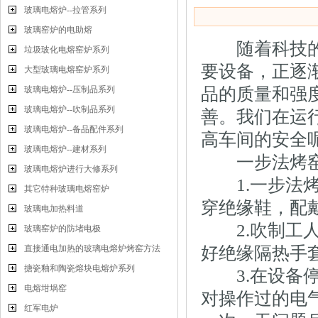
玻璃电熔炉--拉管系列
玻璃窑炉的电助熔
随着科技的不
垃圾玻化电熔窑炉系列
要设备，正逐
大型玻璃电熔窑炉系列
玻璃电熔炉--压制品系列
品的质量和强
玻璃电熔炉--吹制品系列
善。我们在运
玻璃电熔炉--备品配件系列
高车间的安全呢
玻璃电熔炉--建材系列
一步法烤窑
玻璃电熔炉进行大修系列
1.一步法烤
其它特种玻璃电熔窑炉
穿绝缘鞋，配
玻璃电加热料道
2.吹制工人
玻璃窑炉的防堵电极
直接通电加热的玻璃电熔炉烤窑方法
好绝缘隔热手
搪瓷釉和陶瓷熔块电熔炉系列
3.在设备停
电熔坩埚窑
对操作过的电
红军电炉