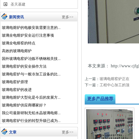
圣天基建
新闻资讯
更多>>
玻璃电熔炉的电极安装需要注意的...
玻璃全电熔炉安全运行注意事项
玻璃全电熔窑的特点
高效的玻璃电熔炉
国外玻璃电窑炉冶炼不锈钢相关技...
本文来源：
http://www.c
玻璃电窑炉的安全操作方法
玻璃电窑炉与一般冷加工设备的比...
上一篇：
玻璃电熔窑炉正在
玻璃电窑炉原理
下一篇：
工程中心加工的顶
玻璃电窑炉的改进
玻璃电熔炉大型化是今后的发展方...
更多产品推荐
玻璃电熔炉供应商哪家好？
我公司最新研制无铅水晶玻璃电熔...
玻璃电窑炉行业的转型升级已成为...
文章
更多>>