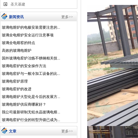
圣天基建
新闻资讯
更多>>
玻璃电熔炉的电极安装需要注意的...
玻璃全电熔炉安全运行注意事项
玻璃全电熔窑的特点
高效的玻璃电熔炉
国外玻璃电窑炉冶炼不锈钢相关技...
玻璃电窑炉的安全操作方法
玻璃电窑炉与一般冷加工设备的比...
玻璃电窑炉原理
玻璃电窑炉的改进
玻璃电熔炉大型化是今后的发展方...
玻璃电熔炉供应商哪家好？
我公司最新研制无铅水晶玻璃电熔...
玻璃电窑炉行业的转型升级已成为...
文章
更多>>